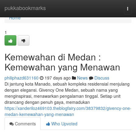
Home
pukkabookmarks
Togg
navi
Home
1
Kemewahan di Medan :
Kemewahan yang Menawan
philiphazd631160
197 days ago
News
Discuss
Di jantung kota Manado, sebuah kompleks residensial menjulang
dengan elegansi. Givency One Medan, sebuah nama yang
menginspirasi, menawarkan pengalaman tinggal. Setiap unit
dirancang dengan penuh gaya, memadukan
https://xanderiloz469103.theblogfairy.com/38379832/givency-one-
medan-kemewahan-yang-menawan
Comments
Who Upvoted