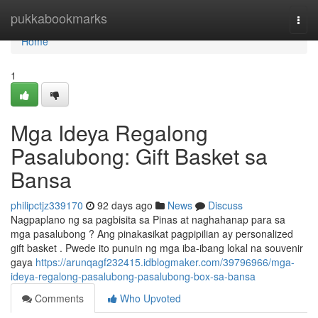
Home
pukkabookmarks
Togg
navi
Home
1
Mga Ideya Regalong
Pasalubong: Gift Basket sa
Bansa
philipctjz339170
92 days ago
News
Discuss
Nagpaplano ng sa pagbisita sa Pinas at naghahanap para sa
mga pasalubong ? Ang pinakasikat pagpipilian ay personalized
gift basket . Pwede ito punuin ng mga iba-ibang lokal na souvenir
gaya
https://arunqagf232415.idblogmaker.com/39796966/mga-
ideya-regalong-pasalubong-pasalubong-box-sa-bansa
Comments
Who Upvoted