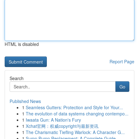
HTML is disabled
Report Page
Search
Go
Published News
1
Seamless Gutters: Protection and Style for Your...
1
The evolution of data systems changing contempo...
1
Iwaata Gun: A Nation's Fury
1
Xchat官网：权威copyright与最新资讯
1
The Charismatic Tiefling Warlock: A Character G...
1
Sump Pump Replacement: A Complete Guide