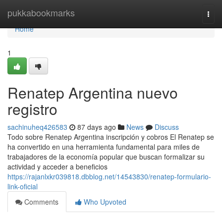
Home
pukkabookmarks
Togg
navi
Home
1
Renatep Argentina nuevo
registro
sachinuheq426583
87 days ago
News
Discuss
Todo sobre Renatep Argentina inscripción y cobros El Renatep se
ha convertido en una herramienta fundamental para miles de
trabajadores de la economía popular que buscan formalizar su
actividad y acceder a beneficios
https://rajanlxkr039818.dbblog.net/14543830/renatep-formulario-
link-oficial
Comments
Who Upvoted