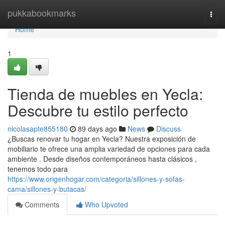
Home
pukkabookmarks
Togg
navi
Home
1
Tienda de muebles en Yecla:
Descubre tu estilo perfecto
nicolasapte855180
89 days ago
News
Discuss
¿Buscas renovar tu hogar en Yecla? Nuestra exposición de
mobiliario te ofrece una amplia variedad de opciones para cada
ambiente . Desde diseños contemporáneos hasta clásicos ,
tenemos todo para
https://www.origenhogar.com/categoria/sillones-y-sofas-
cama/sillones-y-butacas/
Comments
Who Upvoted