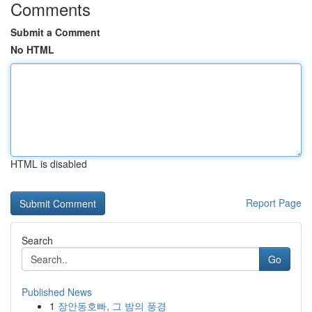
Comments
Submit a Comment
No HTML
HTML is disabled
Report Page
Search
Go
Published News
1
장안동호빠, 그 밤의 풍경