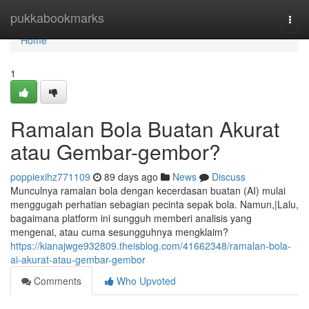
Home
pukkabookmarks
Togg
navi
Home
1
Ramalan Bola Buatan Akurat
atau Gembar-gembor?
poppiexihz771109
89 days ago
News
Discuss
Munculnya ramalan bola dengan kecerdasan buatan (AI) mulai
menggugah perhatian sebagian pecinta sepak bola. Namun,|Lalu,
bagaimana platform ini sungguh memberi analisis yang
mengenai, atau cuma sesungguhnya mengklaim?
https://kianajwge932809.theisblog.com/41662348/ramalan-bola-
ai-akurat-atau-gembar-gembor
Comments
Who Upvoted