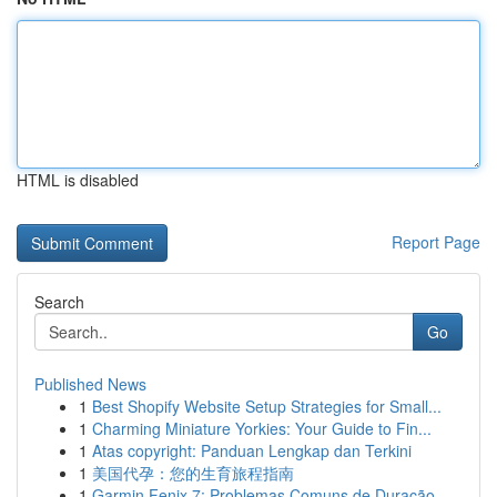
HTML is disabled
Report Page
Search
Go
Published News
1
Best Shopify Website Setup Strategies for Small...
1
Charming Miniature Yorkies: Your Guide to Fin...
1
Atas copyright: Panduan Lengkap dan Terkini
1
美国代孕：您的生育旅程指南
1
Garmin Fenix 7: Problemas Comuns de Duração ...