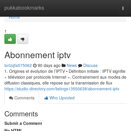
Home
pukkabookmarks
Togg
navi
Home
1
Abonnement iptv
lorizqfa575062
90 days ago
News
Discuss
1. Origines et évolution de l’IPTV • Définition initiale : IPTV signifie
« télévision par protocole Internet ». Contrairement aux modes de
diffusion classiques, elle repose sur la transmission de flux
https://studio-directory.com/listings13550638/abonnement-iptv
Comments
Who Upvoted
Comments
Submit a Comment
No HTML