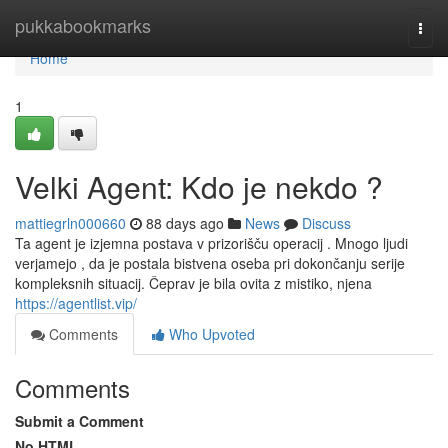
Home
pukkabookmarks
Togg
navi
Home
1
Velki Agent: Kdo je nekdo ?
mattiegrln000660
88 days ago
News
Discuss
Ta agent je izjemna postava v prizorišču operacij . Mnogo ljudi
verjamejo , da je postala bistvena oseba pri dokončanju serije
kompleksnih situacij. Čeprav je bila ovita z mistiko, njena
https://agentlist.vip/
Comments
Who Upvoted
Comments
Submit a Comment
No HTML