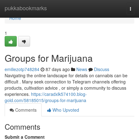
Home
pukkabookmarks
Togg
navi
Home
1
Groups for Marijuana
emiliezotp748284
87 days ago
News
Discuss
Navigating the online landscape for details on cannabis can be
difficult . Many seek connection to Telegram channels offering
products, cultivation advice , or simply a community to discuss
experiences.
https://caradxlk574100.blog-
gold.com/58185015/groups-for-marijuana
Comments
Who Upvoted
Comments
Submit a Comment