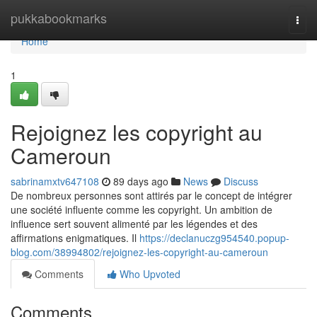
Home
pukkabookmarks
Togg
navi
Home
1
Rejoignez les copyright au
Cameroun
sabrinamxtv647108
89 days ago
News
Discuss
De nombreux personnes sont attirés par le concept de intégrer
une société influente comme les copyright. Un ambition de
influence sert souvent alimenté par les légendes et des
affirmations enigmatiques. Il
https://declanuczg954540.popup-
blog.com/38994802/rejoignez-les-copyright-au-cameroun
Comments
Who Upvoted
Comments