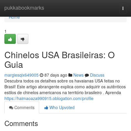
Home
pukkabookmarks
Togg
navi
Home
1
Chinelos USA Brasileiras: O
Guia
margiesqix649005
87 days ago
News
Discuss
Descubra todos os detalhes sobre os havaianas USA feitas no
Brasil! Este artigo abrangente explica como adquirir os autênticos
estilos de chinelos americanos na território brasileiro . Aprenda
https://haimaoaza990915.oblogation.com/profile
Comments
Who Upvoted
Comments