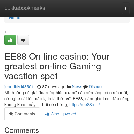
Home
pukkabookmarks
Togg
navi
Home
1
EE88 On line casino: Your
greatest on-line Gaming
vacation spot
jeandbkd435011
87 days ago
News
Discuss
Mình từng có giai đoạn “nghiện exam” các nền tảng cá cược mới,
cứ nghe cái tên nào lạ lạ là thử. Với EE88, cảm giác ban đầu cũng
không khác mấy — hơi dè chừng,
https://ee88a.fit/
Comments
Who Upvoted
Comments