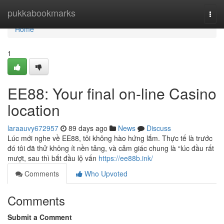
Home
pukkabookmarks
Togg
navi
Home
1
EE88: Your final on-line Casino
location
laraauvy672957
89 days ago
News
Discuss
Lúc mới nghe về EE88, tôi không hào hứng lắm. Thực tế là trước
đó tôi đã thử không ít nền tảng, và cảm giác chung là “lúc đầu rất
mượt, sau thì bắt đầu lộ vấn
https://ee88b.ink/
Comments
Who Upvoted
Comments
Submit a Comment