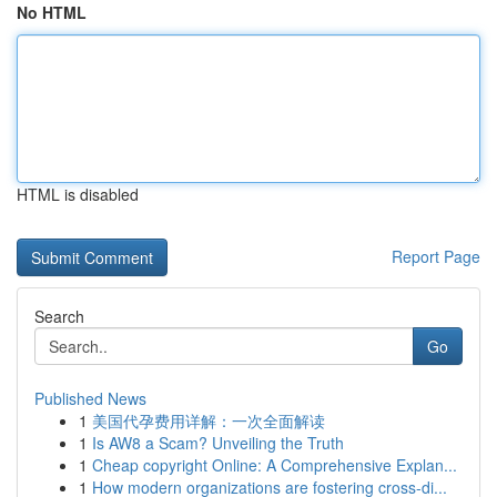
No HTML
HTML is disabled
Report Page
Search
Go
Published News
1
美国代孕费用详解：一次全面解读
1
Is AW8 a Scam? Unveiling the Truth
1
Cheap copyright Online: A Comprehensive Explan...
1
How modern organizations are fostering cross-di...