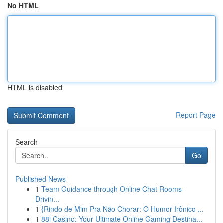
No HTML
HTML is disabled
Report Page
Search
Go
Published News
1
Team Guidance through Online Chat Rooms-
Drivin...
1
{Rindo de Mim Pra Não Chorar: O Humor Irônico ...
1
88i Casino: Your Ultimate Online Gaming Destina...