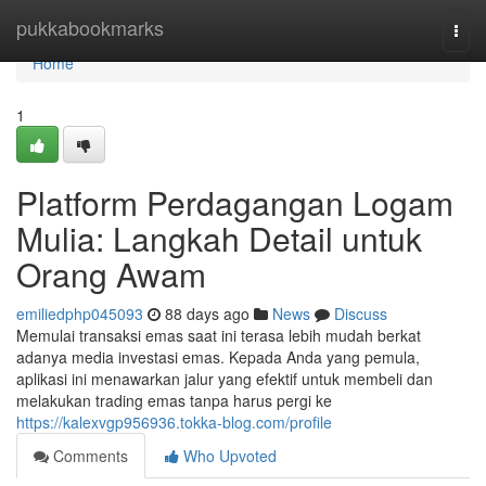
Home
pukkabookmarks
Togg
navi
Home
1
Platform Perdagangan Logam
Mulia: Langkah Detail untuk
Orang Awam
emiliedphp045093
88 days ago
News
Discuss
Memulai transaksi emas saat ini terasa lebih mudah berkat
adanya media investasi emas. Kepada Anda yang pemula,
aplikasi ini menawarkan jalur yang efektif untuk membeli dan
melakukan trading emas tanpa harus pergi ke
https://kalexvgp956936.tokka-blog.com/profile
Comments
Who Upvoted