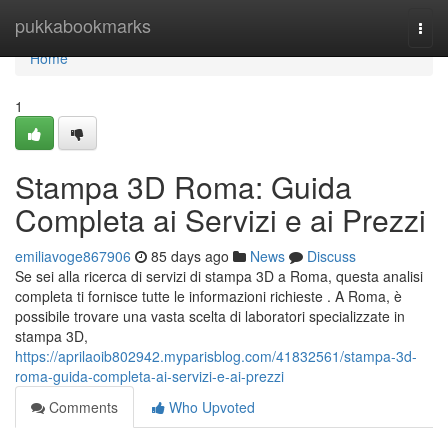
Home
pukkabookmarks
Togg
navi
Home
1
Stampa 3D Roma: Guida
Completa ai Servizi e ai Prezzi
emiliavoge867906
85 days ago
News
Discuss
Se sei alla ricerca di servizi di stampa 3D a Roma, questa analisi
completa ti fornisce tutte le informazioni richieste . A Roma, è
possibile trovare una vasta scelta di laboratori specializzate in
stampa 3D,
https://aprilaoib802942.myparisblog.com/41832561/stampa-3d-
roma-guida-completa-ai-servizi-e-ai-prezzi
Comments
Who Upvoted