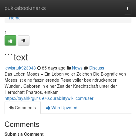
Home
pukkabookmarks
Togg
navi
Home
1
```text
lewisrtuk923043
85 days ago
News
Discuss
Das Leben Moses – Ein Leben voller Zeichen Die Biografie von
Moses ist eine faszinierende Reise voller beeindruckender
Wunder . Geboren in einer Zeit der Knechtschaft unter der
Herrschaft Pharaos, entkam
https://tayahkrg810970.ourabilitywiki.com/user
Comments
Who Upvoted
Comments
Submit a Comment