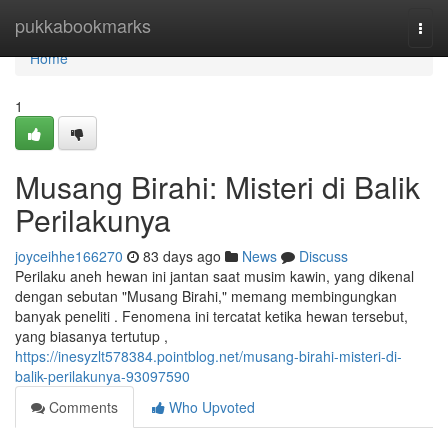
Home
pukkabookmarks
Togg
navi
Home
1
Musang Birahi: Misteri di Balik
Perilakunya
joyceihhe166270
83 days ago
News
Discuss
Perilaku aneh hewan ini jantan saat musim kawin, yang dikenal
dengan sebutan "Musang Birahi," memang membingungkan
banyak peneliti . Fenomena ini tercatat ketika hewan tersebut,
yang biasanya tertutup ,
https://inesyzlt578384.pointblog.net/musang-birahi-misteri-di-
balik-perilakunya-93097590
Comments
Who Upvoted