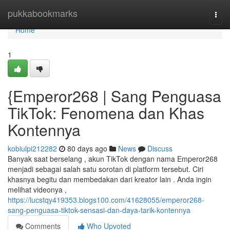
Home
pukkabookmarks
Togg
navi
Home
1
{Emperor268 | Sang Penguasa
TikTok: Fenomena dan Khas
Kontennya
kobiulpi212282
80 days ago
News
Discuss
Banyak saat berselang , akun TikTok dengan nama Emperor268
menjadi sebagai salah satu sorotan di platform tersebut. Ciri
khasnya begitu dan membedakan dari kreator lain . Anda ingin
melihat videonya ,
https://lucstqy419353.blogs100.com/41628055/emperor268-
sang-penguasa-tiktok-sensasi-dan-daya-tarik-kontennya
Comments
Who Upvoted