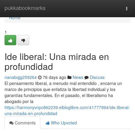
Home
pukkabookmarks
Togg
navi
Home
1
Ide liberal: Una mirada en
profundidad
nanabqjg259264
76 days ago
News
Discuss
El pensamiento liberal, a menudo mal entendido , encarna un
marco de principios que enfatiza la libertad individual y los
garantías fundamentales. En el pasado, el liberalismo ha
abogado por la
https://harmonyvnpc862239.elbloglibre.com/41777994/ide-liberal-
una-mirada-en-profundidad
Comments
Who Upvoted