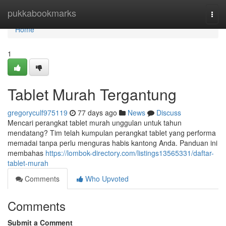
Home
pukkabookmarks
Togg
navi
Home
1
Tablet Murah Tergantung
gregoryculf975119
77 days ago
News
Discuss
Mencari perangkat tablet murah unggulan untuk tahun
mendatang? Tim telah kumpulan perangkat tablet yang performa
memadai tanpa perlu menguras habis kantong Anda. Panduan ini
membahas
https://lombok-directory.com/listings13565331/daftar-
tablet-murah
Comments
Who Upvoted
Comments
Submit a Comment