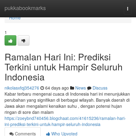
Home
pukkabookmarks
Togg
navi
Home
1
Ramalan Hari Ini: Prediksi
Terkini untuk Hampir Seluruh
Indonesia
nikolasxfqj354276
64 days ago
News
Discuss
Kabar terbaru mengenai cuaca di Indonesia hari ini menunjukkan
perubahan yang signifikan di berbagai wilayah. Banyak daerah di
Jawa akan mengalami kenaikan suhu , dengan potensi hujan
ringan di sore dan malam
https://zoeybnd740456.blogchaat.com/41615236/ramalan-hari-
ini-prediksi-terkini-untuk-hampir-seluruh-indonesia
Comments
Who Upvoted