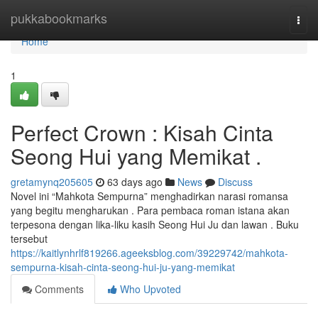
Home
pukkabookmarks
Togg
navi
Home
1
Perfect Crown : Kisah Cinta
Seong Hui yang Memikat .
gretamynq205605
63 days ago
News
Discuss
Novel ini “Mahkota Sempurna” menghadirkan narasi romansa
yang begitu mengharukan . Para pembaca roman istana akan
terpesona dengan lika-liku kasih Seong Hui Ju dan lawan . Buku
tersebut
https://kaitlynhrlf819266.ageeksblog.com/39229742/mahkota-
sempurna-kisah-cinta-seong-hui-ju-yang-memikat
Comments
Who Upvoted