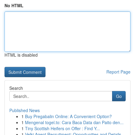
No HTML
HTML is disabled
Report Page
Search
Go
Published News
1
Buy Pregabalin Online: A Convenient Option?
1
Mengenal togel.to: Cara Baca Data dan Paito den...
1
Tiny Scottish Heifers on Offer : Find Y...
1
Velki Agent Recruitment: Opportunities and Details