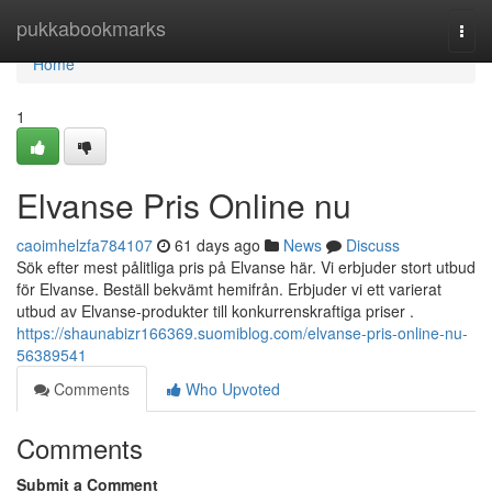
Home
pukkabookmarks
Togg
navi
Home
1
Elvanse Pris Online nu
caoimhelzfa784107
61 days ago
News
Discuss
Sök efter mest pålitliga pris på Elvanse här. Vi erbjuder stort utbud
för Elvanse. Beställ bekvämt hemifrån. Erbjuder vi ett varierat
utbud av Elvanse-produkter till konkurrenskraftiga priser .
https://shaunabizr166369.suomiblog.com/elvanse-pris-online-nu-
56389541
Comments
Who Upvoted
Comments
Submit a Comment