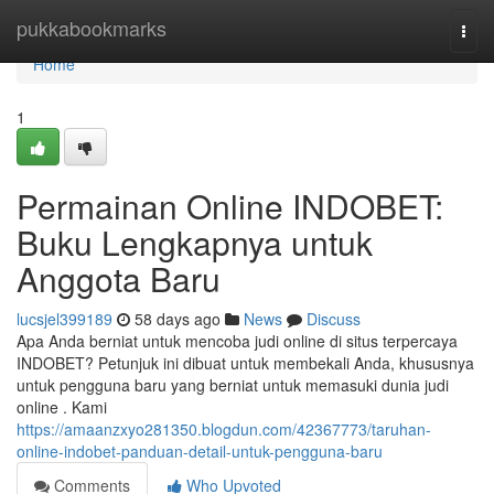
Home
pukkabookmarks
Togg
navi
Home
1
Permainan Online INDOBET:
Buku Lengkapnya untuk
Anggota Baru
lucsjel399189
58 days ago
News
Discuss
Apa Anda berniat untuk mencoba judi online di situs terpercaya
INDOBET? Petunjuk ini dibuat untuk membekali Anda, khususnya
untuk pengguna baru yang berniat untuk memasuki dunia judi
online . Kami
https://amaanzxyo281350.blogdun.com/42367773/taruhan-
online-indobet-panduan-detail-untuk-pengguna-baru
Comments
Who Upvoted