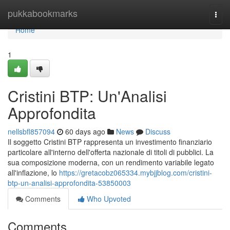
Home
pukkabookmarks
Togg
navi
Home
1
Cristini BTP: Un'Analisi
Approfondita
nellsbfl857094
60 days ago
News
Discuss
Il soggetto Cristini BTP rappresenta un investimento finanziario
particolare all'interno dell'offerta nazionale di titoli di pubblici. La
sua composizione moderna, con un rendimento variabile legato
all'inflazione, lo
https://gretacobz065334.mybjjblog.com/cristini-
btp-un-analisi-approfondita-53850003
Comments
Who Upvoted
Comments