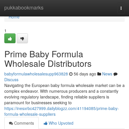
Home
pukkabookmarks
Togg
navi
Home
1
Prime Baby Formula
Wholesale Distributors
babyformulawholesalesupp963828
56 days ago
News
Discuss
Navigating the European baby formula wholesale market can be a
complex endeavor. With numerous producers and a constantly
evolving regulatory landscape, finding reliable suppliers is
paramount for businesses seeking to
https://inesxrbc427999.dailyblogzz.com/41194085/prime-baby-
formula-wholesale-suppliers
Comments
Who Upvoted