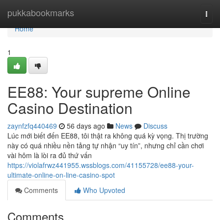
Home
pukkabookmarks
Togg
navi
Home
1
EE88: Your supreme Online
Casino Destination
zaynfzfq440469
56 days ago
News
Discuss
Lúc mới biết đến EE88, tôi thật ra không quá kỳ vọng. Thị trường
này có quá nhiều nền tảng tự nhận “uy tín”, nhưng chỉ cần chơi
vài hôm là lòi ra đủ thứ vấn
https://violafrwz441955.wssblogs.com/41155728/ee88-your-
ultimate-online-on-line-casino-spot
Comments
Who Upvoted
Comments