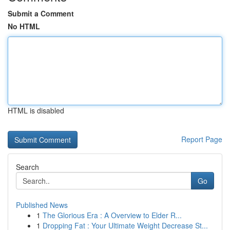
Submit a Comment
No HTML
HTML is disabled
Report Page
Search
Go
Published News
1
The Glorious Era : A Overview to Elder R...
1
Dropping Fat : Your Ultimate Weight Decrease St...