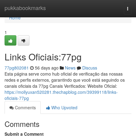
Home
pukkabookmarks
Togg
navi
Home
1
Links Oficiais:77pg
77pg802081
56 days ago
News
Discuss
Esta página serve como hub oficial de verificação das nossas
redes e perfis externos, garantindo que você está seguindo os
canais oficiais da 77pg Canais Verificados: Website Oficial:
https://mollyuxan520281.thechapblog.com/39399118/links-
oficiais-77pg
Comments
Who Upvoted
Comments
Submit a Comment