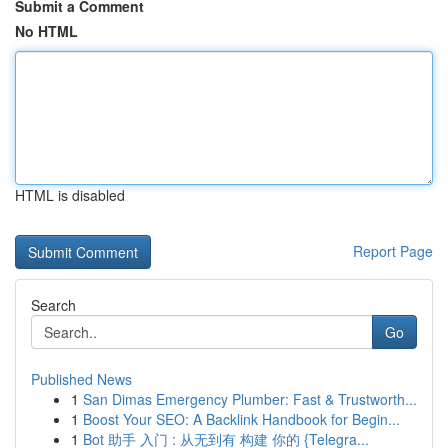
Submit a Comment
No HTML
HTML is disabled
Report Page
Search
Go
Published News
1
San Dimas Emergency Plumber: Fast & Trustworth...
1
Boost Your SEO: A Backlink Handbook for Begin...
1
Bot 助手 入门 : 从无到有 构建 你的 {Telegra...