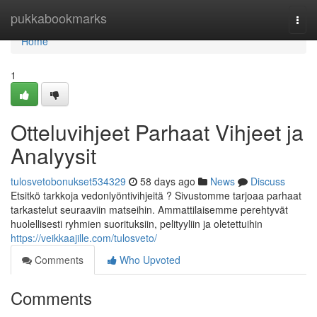
Home
pukkabookmarks
Togg
navi
Home
1
Otteluvihjeet Parhaat Vihjeet ja
Analyysit
tulosvetobonukset534329
58 days ago
News
Discuss
Etsitkö tarkkoja vedonlyöntivihjeitä ? Sivustomme tarjoaa parhaat
tarkastelut seuraaviin matseihin. Ammattilaisemme perehtyvät
huolellisesti ryhmien suorituksiin, pelityyliin ja oletettuihin
https://veikkaajille.com/tulosveto/
Comments
Who Upvoted
Comments