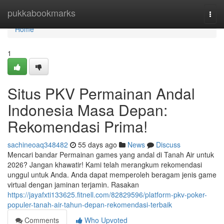
Home
pukkabookmarks
Togg
navi
Home
1
Situs PKV Permainan Andal
Indonesia Masa Depan:
Rekomendasi Prima!
sachineoaq348482
55 days ago
News
Discuss
Mencari bandar Permainan games yang andal di Tanah Air untuk
2026? Jangan khawatir! Kami telah merangkum rekomendasi
unggul untuk Anda. Anda dapat memperoleh beragam jenis game
virtual dengan jaminan terjamin. Rasakan
https://jayafxti133625.fitnell.com/82829596/platform-pkv-poker-
populer-tanah-air-tahun-depan-rekomendasi-terbaik
Comments
Who Upvoted