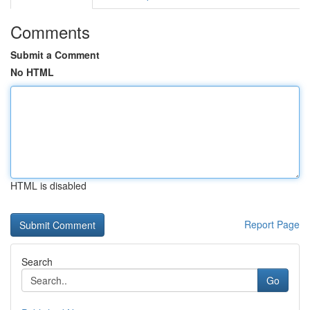
Comments
Submit a Comment
No HTML
HTML is disabled
Report Page
Search
Go