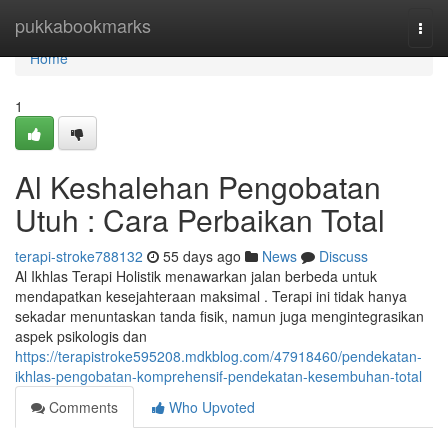
Home
pukkabookmarks
Togg
navi
Home
1
Al Keshalehan Pengobatan
Utuh : Cara Perbaikan Total
terapi-stroke788132
55 days ago
News
Discuss
Al Ikhlas Terapi Holistik menawarkan jalan berbeda untuk
mendapatkan kesejahteraan maksimal . Terapi ini tidak hanya
sekadar menuntaskan tanda fisik, namun juga mengintegrasikan
aspek psikologis dan
https://terapistroke595208.mdkblog.com/47918460/pendekatan-
ikhlas-pengobatan-komprehensif-pendekatan-kesembuhan-total
Comments
Who Upvoted