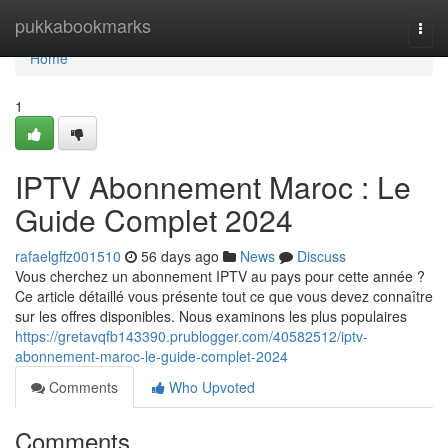
Home
pukkabookmarks
Togg
navi
Home
1
IPTV Abonnement Maroc : Le
Guide Complet 2024
rafaelgffz001510
56 days ago
News
Discuss
Vous cherchez un abonnement IPTV au pays pour cette année ?
Ce article détaillé vous présente tout ce que vous devez connaître
sur les offres disponibles. Nous examinons les plus populaires
https://gretavqfb143390.prublogger.com/40582512/iptv-
abonnement-maroc-le-guide-complet-2024
Comments
Who Upvoted
Comments