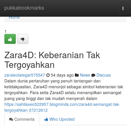
Home
pukkabookmarks
Togg
navi
Home
1
Zara4D: Keberanian Tak
Tergoyahkan
zaraleolategar575547
54 days ago
News
Discuss
Dalam dunia pertaruhan yang penuh tantangan dan
ketidakpastian, Zara4D menonjol sebagai simbol keberanian tak
tergoyahkan. Para setia Zara4D selalu menampilkan semangat
juang yang tinggi dan tak mudah menyerah dalam
https://sahilaxeo522957.blogminds.com/zara4d-semangat-tak-
tergoyahkan-37212612
Comments
Who Upvoted