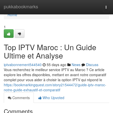
Home
pukkabookmarks
Togg
navi
Home
1
Top IPTV Maroc : Un Guide
Ultime et Analyse
iptvabonnement544540
55 days ago
News
Discuss
Vous recherchez le meilleur service IPTV au Maroc ? Ce article
explore les offres disponibles, mettant en avant notre comparatif
complet pour vous aider à choisir la option IPTV qui répond le
https://bookmarkingquest.com/story21544472/guide-iptv-maroc-
notre-guide-exhaustif-et-comparatif
Comments
Who Upvoted
Comments