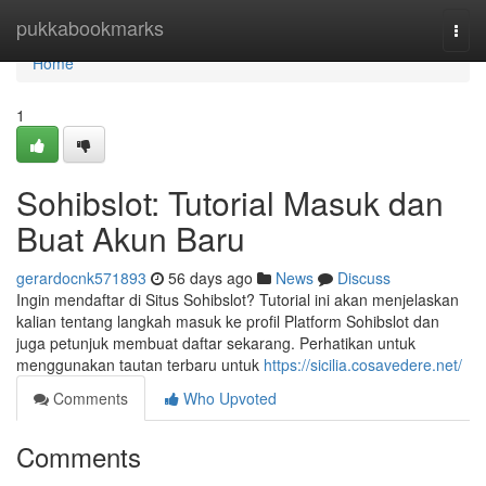
Home
pukkabookmarks
Togg
navi
Home
1
Sohibslot: Tutorial Masuk dan
Buat Akun Baru
gerardocnk571893
56 days ago
News
Discuss
Ingin mendaftar di Situs Sohibslot? Tutorial ini akan menjelaskan
kalian tentang langkah masuk ke profil Platform Sohibslot dan
juga petunjuk membuat daftar sekarang. Perhatikan untuk
menggunakan tautan terbaru untuk
https://sicilia.cosavedere.net/
Comments
Who Upvoted
Comments