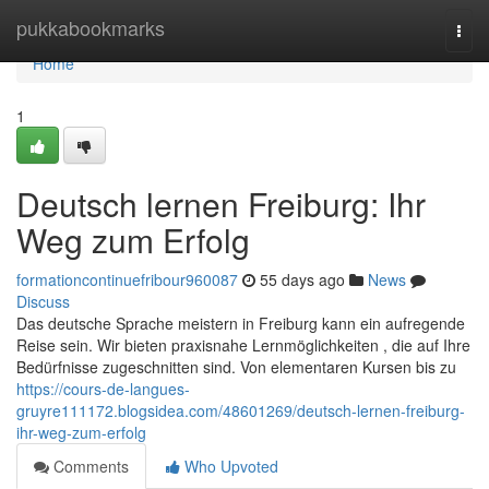
Home
pukkabookmarks
Togg
navi
Home
1
Deutsch lernen Freiburg: Ihr
Weg zum Erfolg
formationcontinuefribour960087
55 days ago
News
Discuss
Das deutsche Sprache meistern in Freiburg kann ein aufregende
Reise sein. Wir bieten praxisnahe Lernmöglichkeiten , die auf Ihre
Bedürfnisse zugeschnitten sind. Von elementaren Kursen bis zu
https://cours-de-langues-
gruyre111172.blogsidea.com/48601269/deutsch-lernen-freiburg-
ihr-weg-zum-erfolg
Comments
Who Upvoted