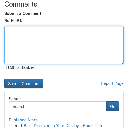
Comments
Submit a Comment
No HTML
HTML is disabled
Report Page
Search
Go
Published News
1
Bazi: Discovering Your Destiny's Route Thro...