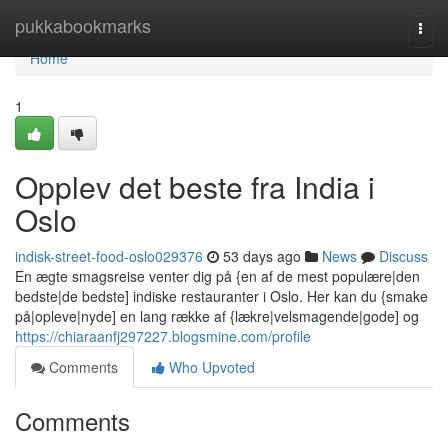
Home
pukkabookmarks
Togg
navi
Home
1
Opplev det beste fra India i
Oslo
indisk-street-food-oslo029376
53 days ago
News
Discuss
En ægte smagsreise venter dig på {en af de mest populære|den
bedste|de bedste] indiske restauranter i Oslo. Her kan du {smake
på|opleve|nyde] en lang række af {lækre|velsmagende|gode] og
https://chiaraanfj297227.blogsmine.com/profile
Comments
Who Upvoted
Comments