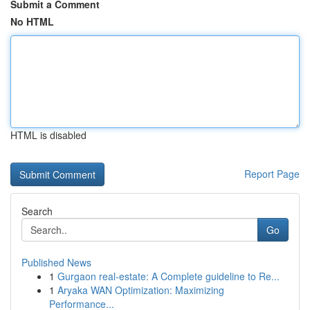
Submit a Comment
No HTML
HTML is disabled
Report Page
Search
Go
Published News
1
Gurgaon real-estate: A Complete guideline to Re...
1
Aryaka WAN Optimization: Maximizing
Performance...