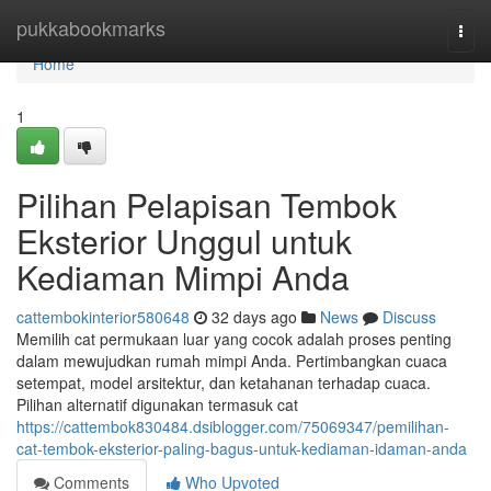
Home
pukkabookmarks
Togg
navi
Home
1
Pilihan Pelapisan Tembok
Eksterior Unggul untuk
Kediaman Mimpi Anda
cattembokinterior580648
32 days ago
News
Discuss
Memilih cat permukaan luar yang cocok adalah proses penting
dalam mewujudkan rumah mimpi Anda. Pertimbangkan cuaca
setempat, model arsitektur, dan ketahanan terhadap cuaca.
Pilihan alternatif digunakan termasuk cat
https://cattembok830484.dsiblogger.com/75069347/pemilihan-
cat-tembok-eksterior-paling-bagus-untuk-kediaman-idaman-anda
Comments
Who Upvoted