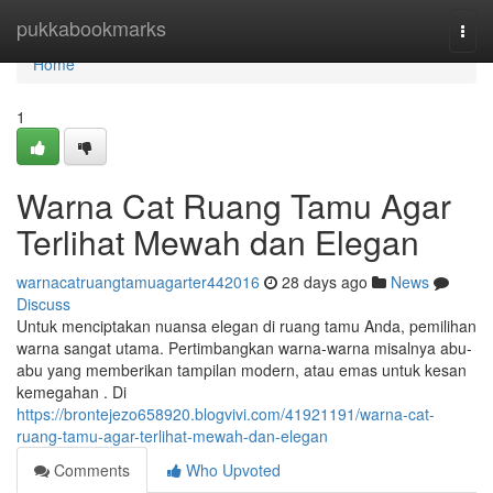
Home
pukkabookmarks
Togg
navi
Home
1
Warna Cat Ruang Tamu Agar
Terlihat Mewah dan Elegan
warnacatruangtamuagarter442016
28 days ago
News
Discuss
Untuk menciptakan nuansa elegan di ruang tamu Anda, pemilihan
warna sangat utama. Pertimbangkan warna-warna misalnya abu-
abu yang memberikan tampilan modern, atau emas untuk kesan
kemegahan . Di
https://brontejezo658920.blogvivi.com/41921191/warna-cat-
ruang-tamu-agar-terlihat-mewah-dan-elegan
Comments
Who Upvoted