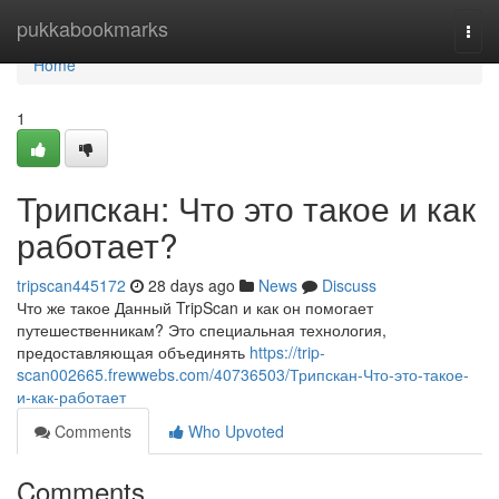
Home
pukkabookmarks
Togg
navi
Home
1
Трипскан: Что это такое и как
работает?
tripscan445172
28 days ago
News
Discuss
Что же такое Данный TripScan и как он помогает
путешественникам? Это специальная технология,
предоставляющая объединять
https://trip-
scan002665.frewwebs.com/40736503/Трипскан-Что-это-такое-
и-как-работает
Comments
Who Upvoted
Comments